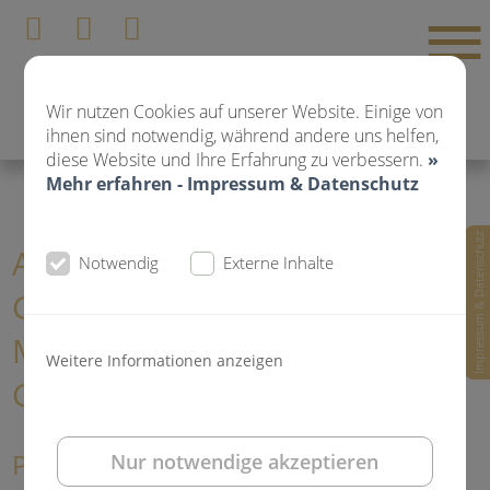
Wir nutzen Cookies auf unserer Website. Einige von
ihnen sind notwendig, während andere uns helfen,
diese Website und Ihre Erfahrung zu verbessern.
»
Mehr erfahren - Impressum & Datenschutz
Impressum & Datenschutz
Aktuelle News
Notwendig
Externe Inhalte
Gemeinschaftspraxis für Zahn-,
Mund- und Kieferheilkunde Dr.
Weitere Informationen anzeigen
Gorden und Dr. Poll
Praxisfilme in unserem youtube-
Nur notwendige akzeptieren