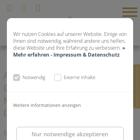
Wir nutzen Cookies auf unserer Website. Einige von
ihnen sind notwendig, während andere uns helfen,
diese Website und Ihre Erfahrung zu verbessern.
»
Mehr erfahren - Impressum & Datenschutz
Impressum & Datenschutz
Aktuelle News
Notwendig
Externe Inhalte
Gemeinschaftspraxis für Zahn-,
Mund- und Kieferheilkunde Dr.
Weitere Informationen anzeigen
Gorden und Dr. Poll
Implantate - die stabile Lösung bei
Nur notwendige akzeptieren