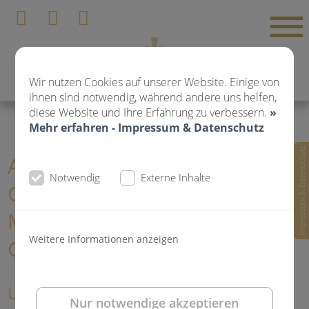
Wir nutzen Cookies auf unserer Website. Einige von
ihnen sind notwendig, während andere uns helfen,
diese Website und Ihre Erfahrung zu verbessern.
»
Mehr erfahren - Impressum & Datenschutz
Impressum & Datenschutz
Aktuelle News
Notwendig
Externe Inhalte
Gemeinschaftspraxis für Zahn-,
Mund- und Kieferheilkunde Dr.
Weitere Informationen anzeigen
Gorden und Dr. Poll
Unser Thema zum Tag der
Nur notwendige akzeptieren