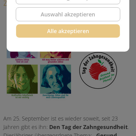
Zahngesundheit: „Risiko-Check.“
Auswahl akzeptieren
Alle akzeptieren
Am 25. September ist es wieder soweit, seit 23
Jahren gibt es ihn:
Den Tag der Zahngesundheit
.
Diesjähriges übergeordnete Thema:
„Gesund