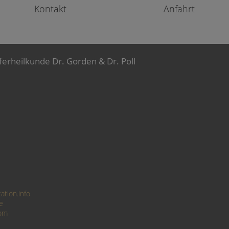
Kontakt
Anfahrt
ferheilkunde Dr. Gorden & Dr. Poll
ation.info
e
com