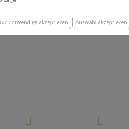
 anzeigen
 & Dr. Bettina Poll.
nnas / fotolia.com
Nur notwendige akzeptieren
Auswahl akzeptieren