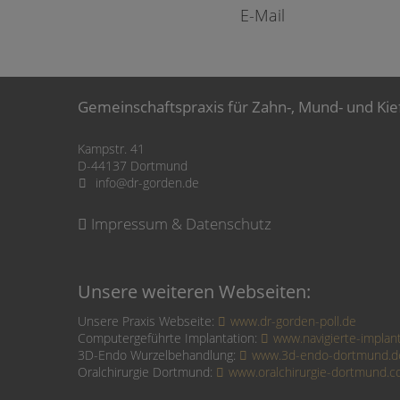
E-Mail
Gemeinschaftspraxis für Zahn-, Mund- und Kie
Kampstr. 41
D-44137 Dortmund
info@dr-gorden.de
Impressum & Datenschutz
Unsere weiteren Webseiten:
Unsere Praxis Webseite:
www.dr-gorden-poll.de
Computergeführte Implantation:
www.navigierte-implant
3D-Endo Wurzelbehandlung:
www.3d-endo-dortmund.d
Oralchirurgie Dortmund:
www.oralchirurgie-dortmund.