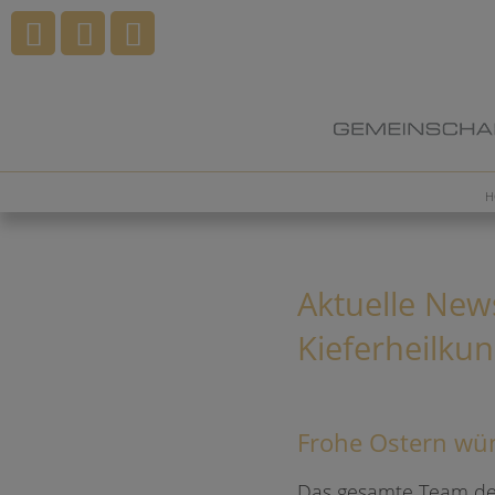
H
Aktuelle New
Kieferheilku
Frohe Ostern wün
Das gesamte Team der