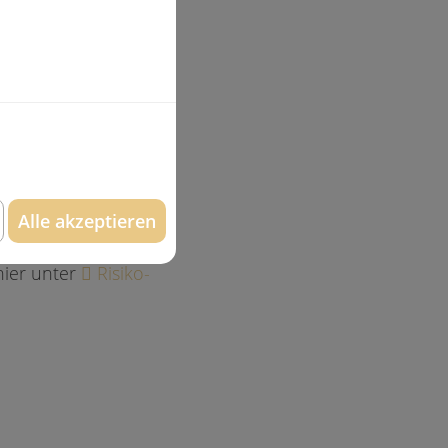
d Kieferheilkunde Dr.
gelmäßig über die
hrlichen Bereich zu
Mund.
ck
an. Für den
dafür ganz
Alle akzeptieren
 Zahnhalteapparat
hier unter
Risiko-