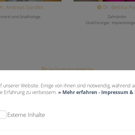
Dr. Andreas Gorden
Dr. Bettina Pol
hnarzt und Gnathologe
Zahnärztin
Oralchirurgie · Implantologie
Praxismanagerin
f unserer Website. Einige von ihnen sind notwendig, während a
e Erfahrung zu verbessern.
» Mehr erfahren - Impressum &
Externe Inhalte