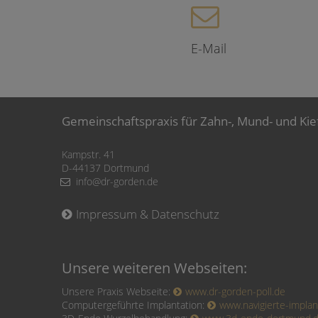
E-Mail
Gemeinschaftspraxis für Zahn-, Mund- und Kie
Kampstr. 41
D-44137 Dortmund
info@dr-gorden.de
Impressum & Datenschutz
Unsere weiteren Webseiten:
Unsere Praxis Webseite:
www.dr-gorden-poll.de
Computergeführte Implantation:
www.navigierte-implant