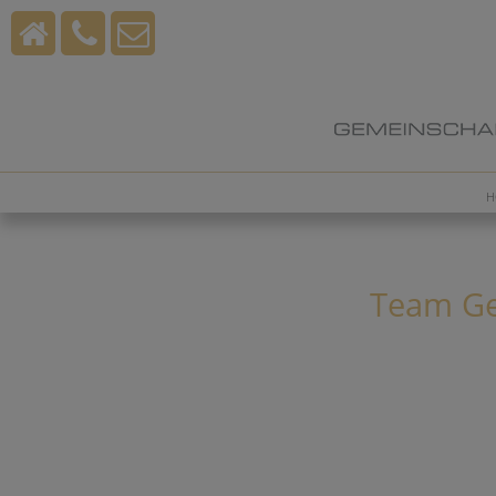
H
Team Gem